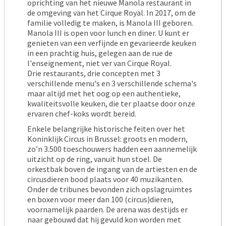
oprichting van het nieuwe Manola restaurant in
de omgeving van het Cirque Royal. In 2017, om de
familie volledig te maken, is Manola III geboren.
Manola III is open voor lunch en diner. U kunt er
genieten van een verfijnde en gevarieerde keuken
in een prachtig huis, gelegen aan de rue de
l'enseignement, niet ver van Cirque Royal.
Drie restaurants, drie concepten met 3
verschillende menu's en 3 verschillende schema's
maar altijd met het oog op een authentieke,
kwaliteitsvolle keuken, die ter plaatse door onze
ervaren chef-koks wordt bereid.
Enkele belangrijke historische feiten over het
Koninklijk Circus in Brussel: groots en modern,
zo’n 3.500 toeschouwers hadden een aannemelijk
uitzicht op de ring, vanuit hun stoel. De
orkestbak boven de ingang van de artiesten en de
circusdieren bood plaats voor 40 muzikanten.
Onder de tribunes bevonden zich opslagruimtes
en boxen voor meer dan 100 (circus)dieren,
voornamelijk paarden. De arena was destijds er
naar gebouwd dat hij gevuld kon worden met