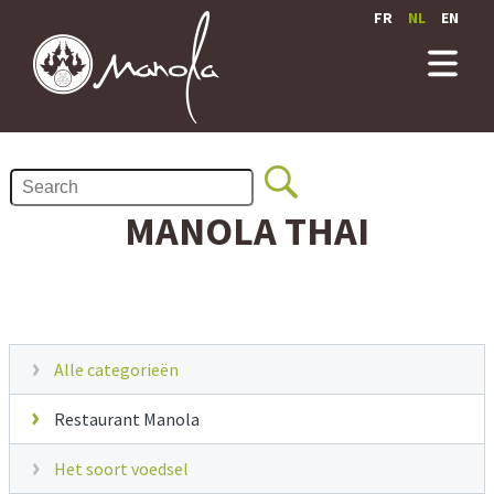
FR
NL
EN
MANOLA THAI
Alle categorieën
Restaurant Manola
Het soort voedsel