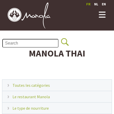
FR
NL
EN
MANOLA THAI
Toutes les catégories
Le restaurant Manola
Le type de nourriture